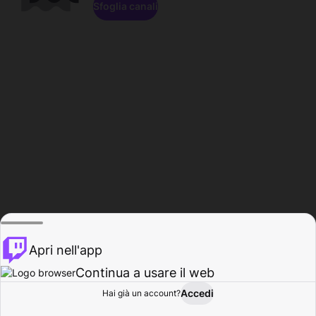
Sfoglia canali
Apri nell'app
Continua a usare il web
Accedi
Hai già un account?
Base
Sfoglia
Attività
Profilo