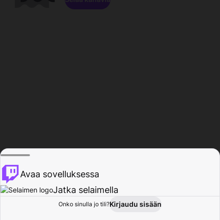
Avaa sovelluksessa
Jatka selaimella
Kirjaudu sisään
Onko sinulla jo tili?
Koti
Selaa
Toiminta
Profiili