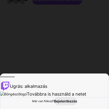
Ugrás: alkalmazás
Továbbra is használd a netet
Bejelentkezés
Már van fiókod?
Főoldal
Böngészés
Tevékenység
Profil