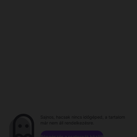
Sajnos, hacsak nincs időgéped, a tartalom
már nem áll rendelkezésre.
Böngészés a csatornák között