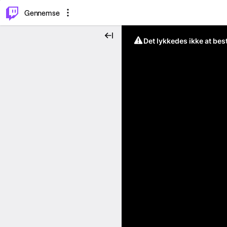
⌥
P
Gennemse
Det lykkedes ikke at be