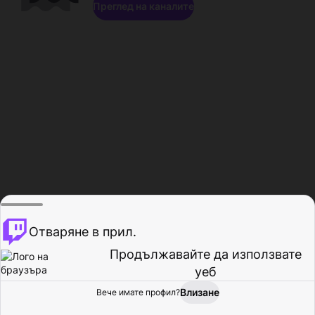
Преглед на каналите
Отваряне в прил.
Продължавайте да използвате
уеб
Влизане
Вече имате профил?
Начало
Преглед
Активност
Профил