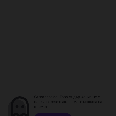
Съжаляваме. Това съдържание не е
налично, освен ако нямате машина на
времето.