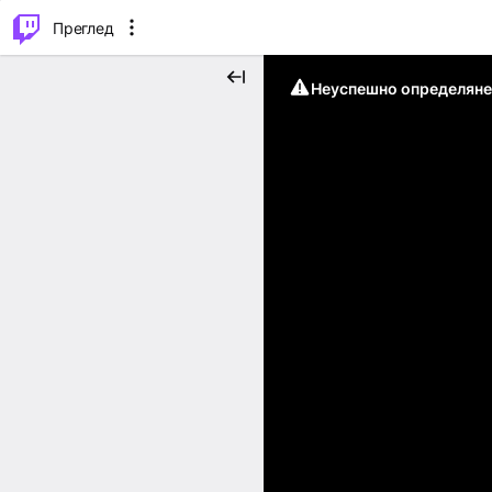
м...
⌥
P
Преглед
Неуспешно определяне