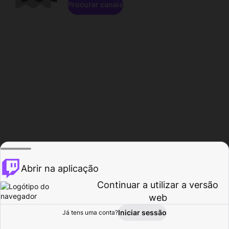
Procurar canais
Abrir na aplicação
Continuar a utilizar a versão
web
Iniciar sessão
Já tens uma conta?
Página inicial
Procurar
Atividade
Perfil