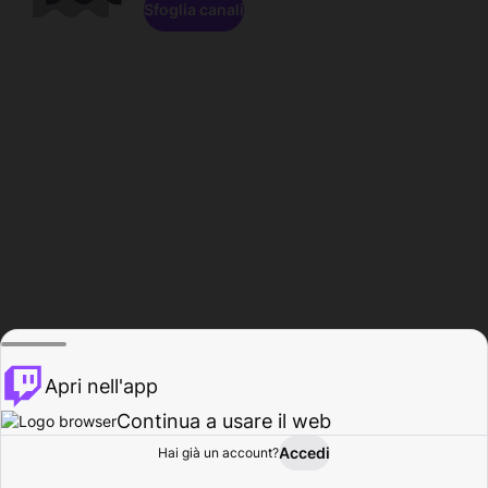
Sfoglia canali
Apri nell'app
Continua a usare il web
Accedi
Hai già un account?
Base
Sfoglia
Attività
Profilo