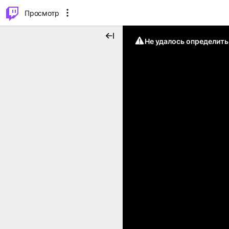
.
⌥
P
Просмотр
Не удалось определит