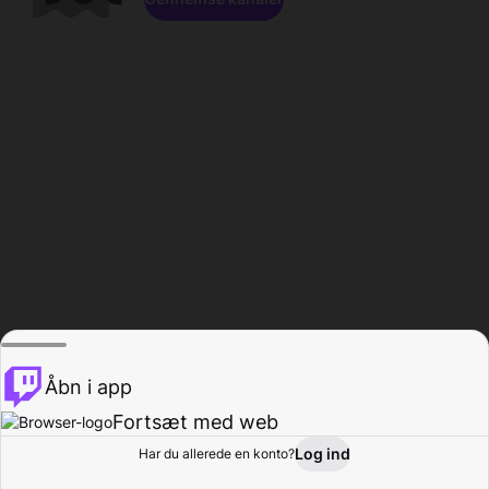
Åbn i app
Fortsæt med web
Log ind
Har du allerede en konto?
Hjem
Gennemse
Aktivitet
Profil