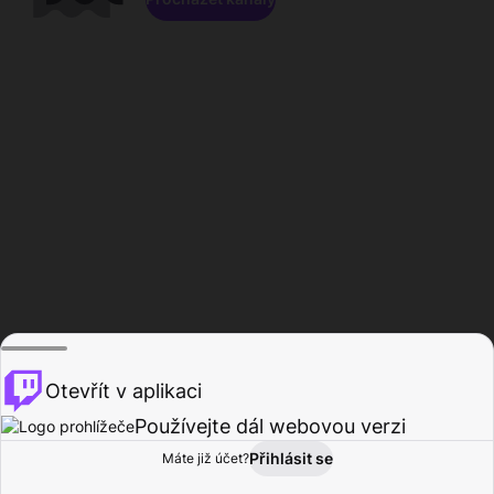
Otevřít v aplikaci
Používejte dál webovou verzi
Přihlásit se
Máte již účet?
Domů
Procházet
Aktivita
Profil