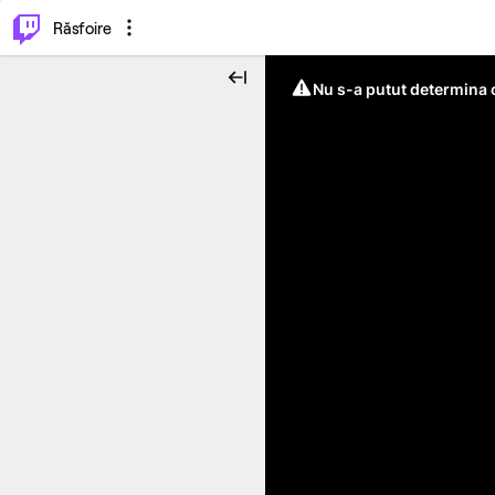
⌥
P
Răsfoire
Nu s-a putut determina c