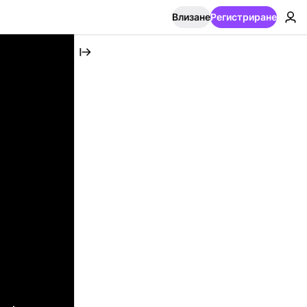
Влизане
Регистриране