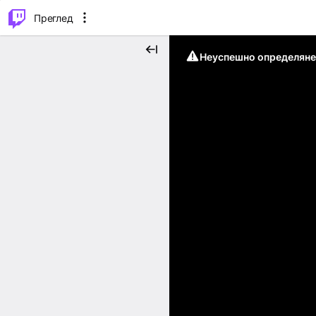
м...
⌥
P
Преглед
Неуспешно определяне