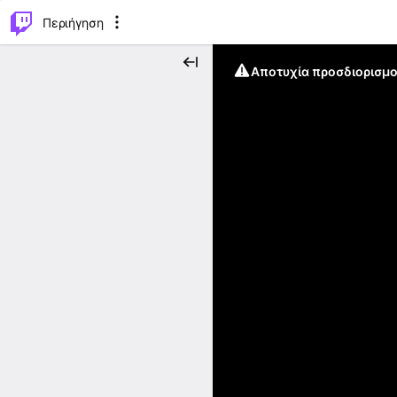
..
⌥
P
Περιήγηση
Αποτυχία προσδιορισμο