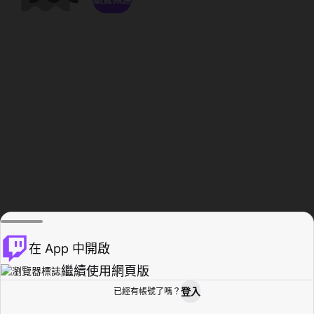
在 App 中開啟
繼續使用網頁版
登入
已經有帳號了嗎？
創作者基地
瀏覽
活動紀錄
個人檔案