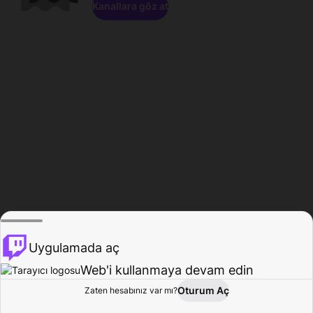
Kanallara göz at
Uygulamada aç
Web'i kullanmaya devam edin
Oturum Aç
Zaten hesabınız var mı?
Ana Sayfa
Gözat
Aktivite
Profil