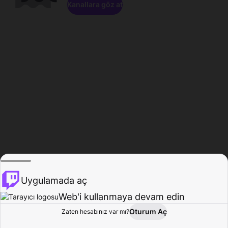
Kanallara göz at
Uygulamada aç
Web'i kullanmaya devam edin
Oturum Aç
Zaten hesabınız var mı?
Ana Sayfa
Gözat
Aktivite
Profil