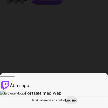
Åbn i app
Fortsæt med web
Log ind
Har du allerede en konto?
Hjem
Gennemse
Aktivitet
Profil