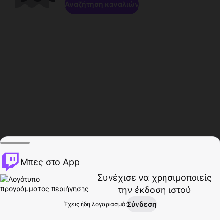
Αναζήτηση καναλιών
Μπες στο App
Συνέχισε να χρησιμοποιείς
την έκδοση ιστού
Σύνδεση
Έχεις ήδη λογαριασμό;
Αρχική σελίδα
Περιήγηση
Δραστηριότητα
Προφίλ