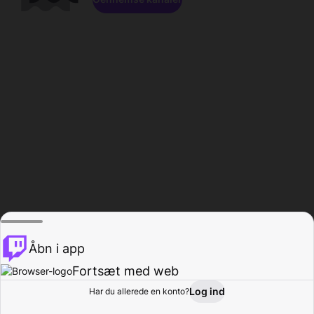
Åbn i app
Fortsæt med web
Log ind
Har du allerede en konto?
Hjem
Gennemse
Aktivitet
Profil