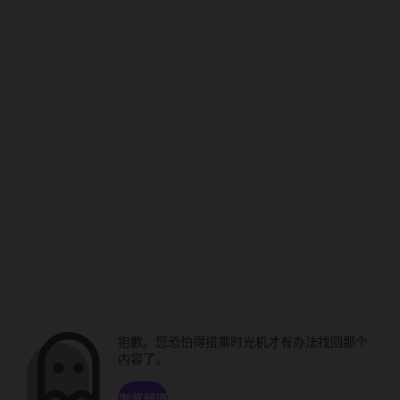
抱歉。您恐怕得搭乘时光机才有办法找回那个
内容了。
浏览频道