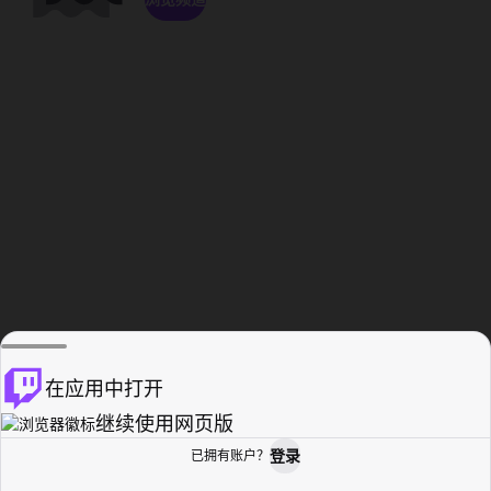
在应用中打开
继续使用网页版
登录
已拥有账户？
主页
浏览
活动纪录
个人资料