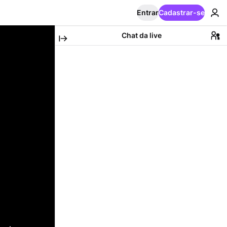
Entrar
Cadastrar-se
Chat da live