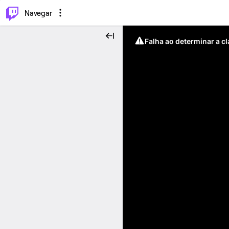
⌥
P
Navegar
Falha ao determinar a c