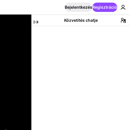
Bejelentkezés
Regisztráció
Közvetítés chatje