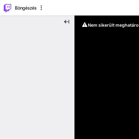
⌥
P
Böngészés
Nem sikerült meghatáro