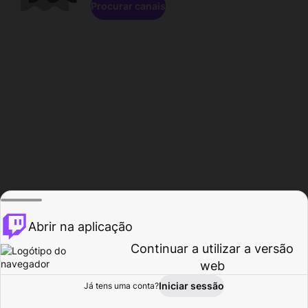
Procurar canais
Abrir na aplicação
Continuar a utilizar a versão
web
Iniciar sessão
Já tens uma conta?
Página inicial
Procurar
Atividade
Perfil