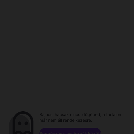
Sajnos, hacsak nincs időgéped, a tartalom
már nem áll rendelkezésre.
Böngészés a csatornák között