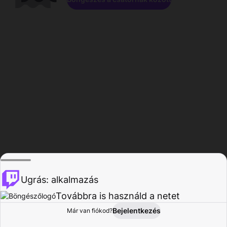
Ugrás: alkalmazás
Továbbra is használd a netet
Bejelentkezés
Már van fiókod?
Főoldal
Böngészés
Tevékenység
Profil