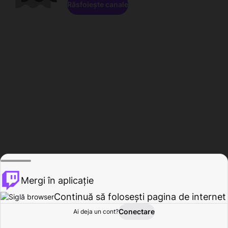
Răsfoiește canale
Mergi în aplicație
Continuă să folosești pagina de internet
Conectare
Ai deja un cont?
Acasă
Răsfoire
Activitate
Profil