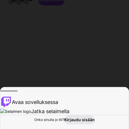
Avaa sovelluksessa
Jatka selaimella
Kirjaudu sisään
Onko sinulla jo tili?
Koti
Selaa
Toiminta
Profiili