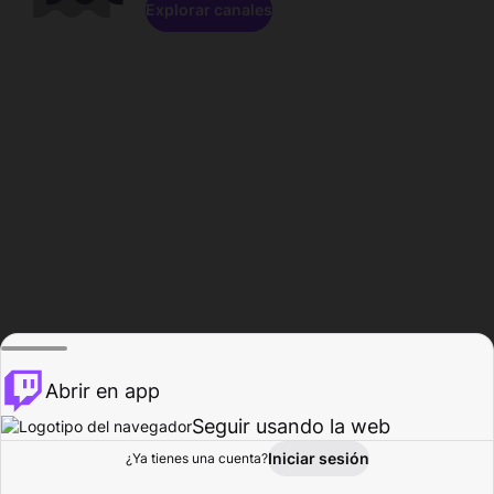
Explorar canales
Abrir en app
Seguir usando la web
Iniciar sesión
Página del
¿Ya tienes una cuenta?
Explorar
Actividad
Perfil
Creador