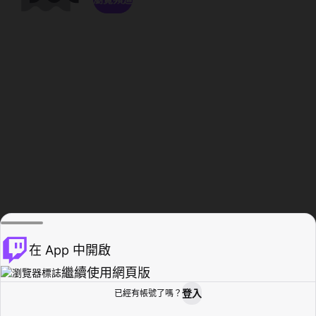
在 App 中開啟
繼續使用網頁版
登入
已經有帳號了嗎？
創作者基地
瀏覽
活動紀錄
個人檔案