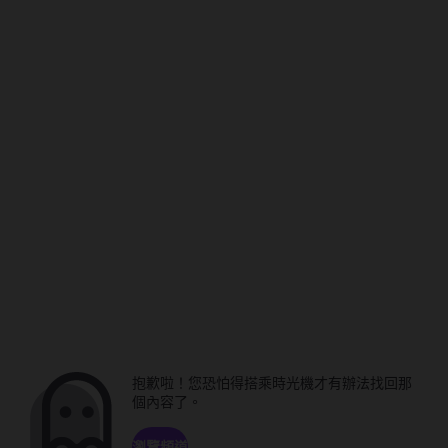
抱歉啦！您恐怕得搭乘時光機才有辦法找回那
個內容了。
瀏覽頻道