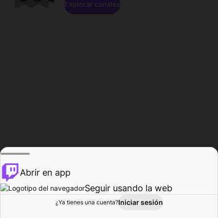
Explorar canales
Abrir en app
Seguir usando la web
Iniciar sesión
Página del
¿Ya tienes una cuenta?
Explorar
Actividad
Perfil
Creador