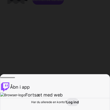
Åbn i app
Fortsæt med web
Log ind
Har du allerede en konto?
Hjem
Gennemse
Aktivitet
Profil