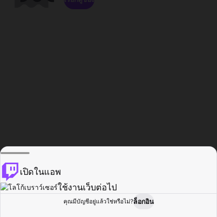
เปิดในแอพ
ใช้งานเว็บต่อไป
ล็อกอิน
คุณมีบัญชีอยู่แล้วใช่หรือไม่?
หน้าแรก
เรียกดู
กิจกรรม
โปรไฟล์