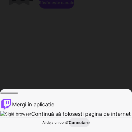
Răsfoiește canale
Mergi în aplicație
Continuă să folosești pagina de internet
Conectare
Ai deja un cont?
Acasă
Răsfoire
Activitate
Profil