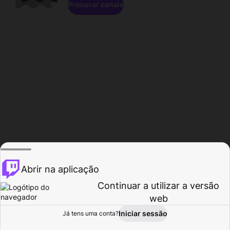
Procurar canais
Abrir na aplicação
Continuar a utilizar a versão
web
Iniciar sessão
Já tens uma conta?
Página inicial
Procurar
Atividade
Perfil