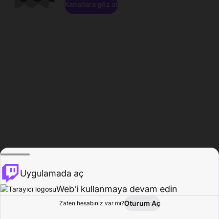
Kanallara göz at
Uygulamada aç
Web'i kullanmaya devam edin
Oturum Aç
Zaten hesabınız var mı?
Ana Sayfa
Gözat
Aktivite
Profil