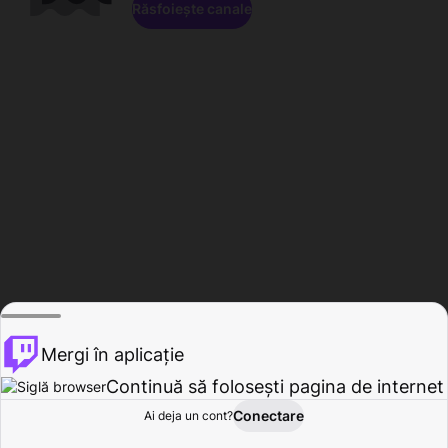
Răsfoiește canale
Mergi în aplicație
Continuă să folosești pagina de internet
Conectare
Ai deja un cont?
Acasă
Răsfoire
Activitate
Profil