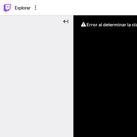
⌥
P
Explorar
Error al determinar la c