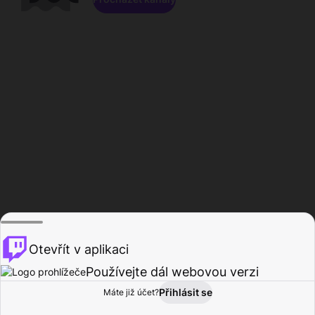
Otevřít v aplikaci
Používejte dál webovou verzi
Přihlásit se
Máte již účet?
Domů
Procházet
Aktivita
Profil