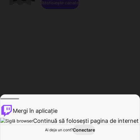
Răsfoiește canale
Mergi în aplicație
Continuă să folosești pagina de internet
Conectare
Ai deja un cont?
Acasă
Răsfoire
Activitate
Profil