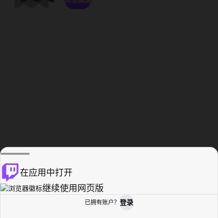
在应用中打开
继续使用网页版
登录
已拥有账户？
主页
浏览
活动纪录
个人资料