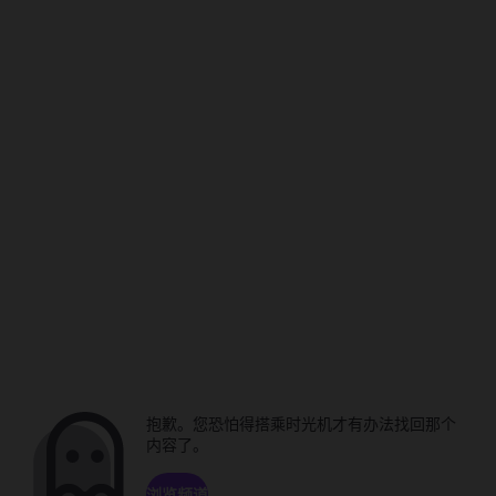
抱歉。您恐怕得搭乘时光机才有办法找回那个
内容了。
浏览频道