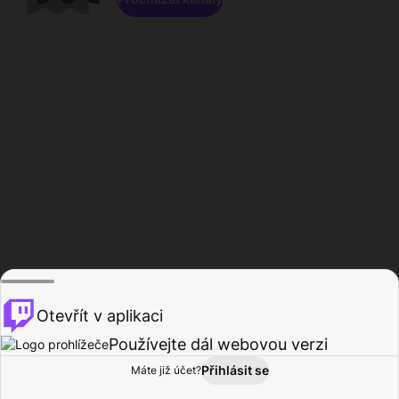
Otevřít v aplikaci
Používejte dál webovou verzi
Přihlásit se
Máte již účet?
Domů
Procházet
Aktivita
Profil