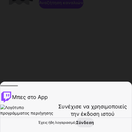
Αναζήτηση καναλιών
Μπες στο App
Συνέχισε να χρησιμοποιείς
την έκδοση ιστού
Σύνδεση
Έχεις ήδη λογαριασμό;
Αρχική σελίδα
Περιήγηση
Δραστηριότητα
Προφίλ