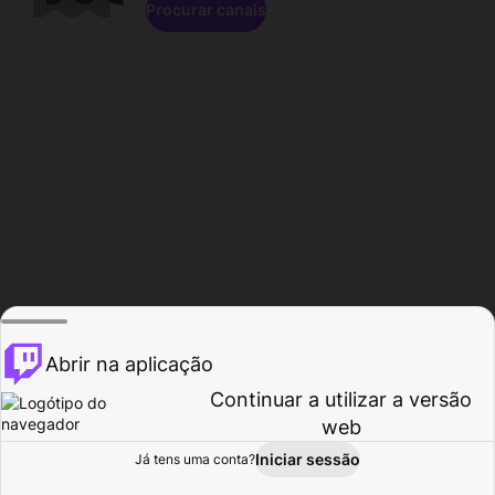
Procurar canais
Abrir na aplicação
Continuar a utilizar a versão
web
Iniciar sessão
Já tens uma conta?
Página inicial
Procurar
Atividade
Perfil