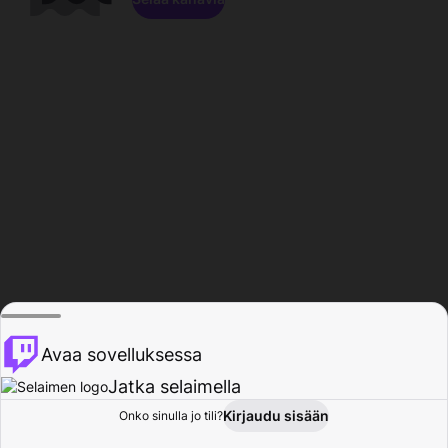
Avaa sovelluksessa
Jatka selaimella
Kirjaudu sisään
Onko sinulla jo tili?
Koti
Selaa
Toiminta
Profiili