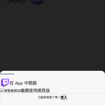
在 App 中開啟
繼續使用網頁版
登入
已經有帳號了嗎？
創作者基地
瀏覽
活動紀錄
個人檔案