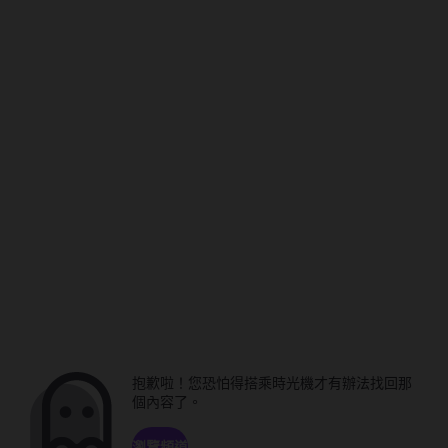
抱歉啦！您恐怕得搭乘時光機才有辦法找回那
個內容了。
瀏覽頻道