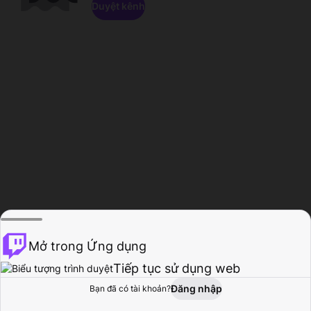
Duyệt kênh
Mở trong Ứng dụng
Tiếp tục sử dụng web
Đăng nhập
Bạn đã có tài khoản?
Trang chủ
Duyệt
Hoạt động
Hồ sơ