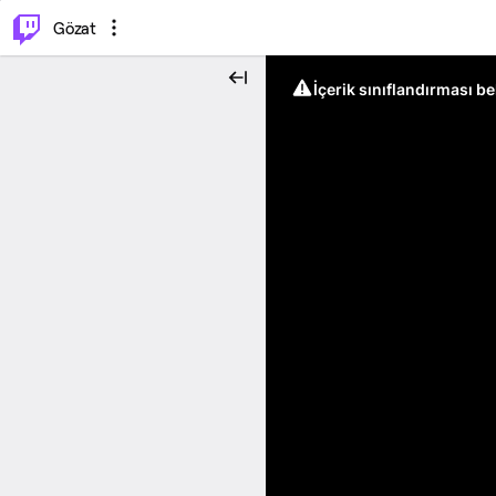
⌥
P
Gözat
İçerik sınıflandırması b