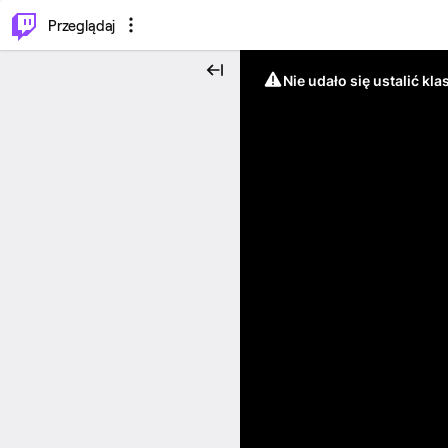
…
⌥
P
Przeglądaj
Nie udało się ustalić klas