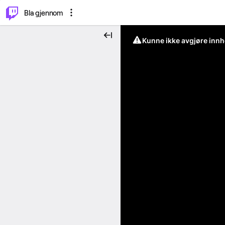
⌥
P
Bla gjennom
Kunne ikke avgjøre innh