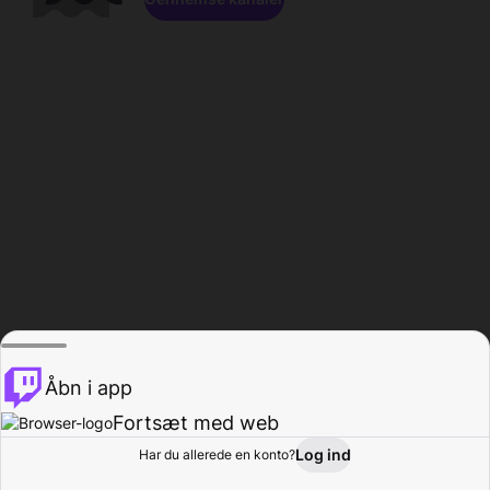
Åbn i app
Fortsæt med web
Log ind
Har du allerede en konto?
Hjem
Gennemse
Aktivitet
Profil